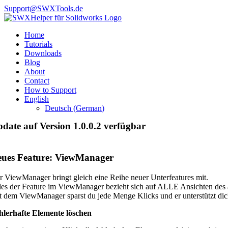
Skip
Support@SWXTools.de
to
Facebook
YouTube
X
content
Home
Tutorials
Downloads
Blog
About
Contact
How to Support
English
Deutsch
(
German
)
date auf Version 1.0.0.2 verfügbar
eues Feature: ViewManager
r ViewManager bringt gleich eine Reihe neuer Unterfeatures mit.
des der Feature im ViewManager bezieht sich auf ALLE Ansichten des a
t dem ViewManager sparst du jede Menge Klicks und er unterstützt dic
hlerhafte Elemente löschen