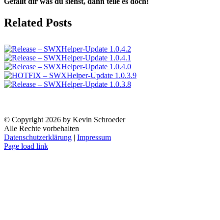
Gefällt dir was du siehst, dann teile es doch!
Facebook
X
Reddit
LinkedIn
WhatsApp
Tumblr
Pinterest
Vk
Email
Related Posts
© Copyright
2026 by Kevin Schroeder
Alle Rechte vorbehalten
Datenschutzerklärung
|
Impressum
Facebook
YouTube
X
Page load link
Go
to
Top