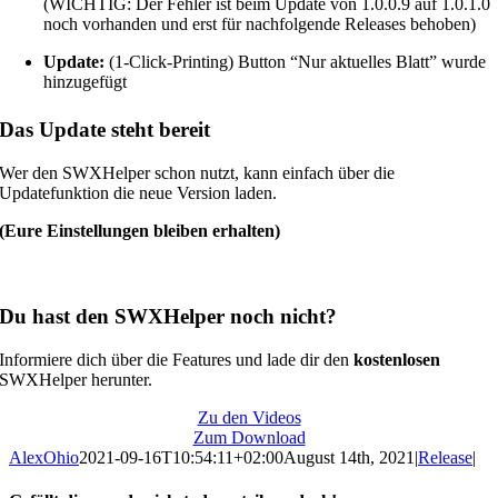
(WICHTIG: Der Fehler ist beim Update von 1.0.0.9 auf 1.0.1.0
noch vorhanden und erst für nachfolgende Releases behoben)
Update:
(1-Click-Printing) Button “Nur aktuelles Blatt” wurde
hinzugefügt
Das Update steht bereit
Wer den SWXHelper schon nutzt, kann einfach über die
Updatefunktion die neue Version laden.
(Eure Einstellungen bleiben erhalten)
Du hast den SWXHelper noch nicht?
Informiere dich über die Features und lade dir den
kostenlosen
SWXHelper herunter.
Zu den Videos
Zum Download
AlexOhio
2021-09-16T10:54:11+02:00
August 14th, 2021
|
Release
|