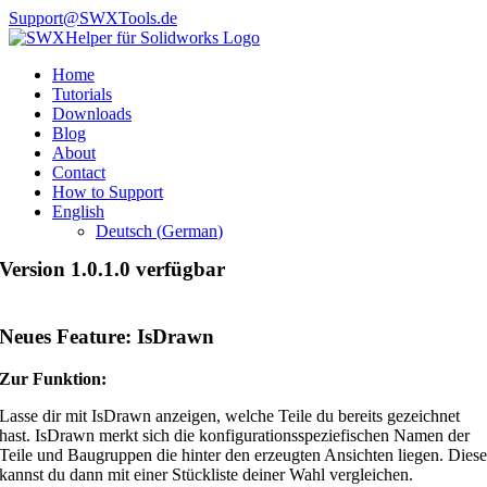
Skip
Support@SWXTools.de
to
Facebook
YouTube
X
content
Home
Tutorials
Downloads
Blog
About
Contact
How to Support
English
Deutsch
(
German
)
Version 1.0.1.0 verfügbar
Neues Feature: IsDrawn
Zur Funktion:
Lasse dir mit IsDrawn anzeigen, welche Teile du bereits gezeichnet
hast. IsDrawn merkt sich die konfigurationsspeziefischen Namen der
Teile und Baugruppen die hinter den erzeugten Ansichten liegen. Dies
kannst du dann mit einer Stückliste deiner Wahl vergleichen.