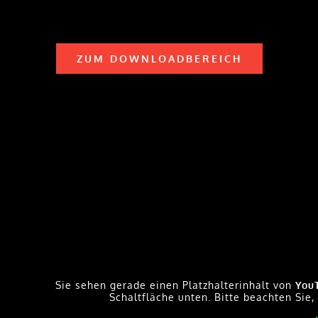
n kannst du auch die Updatefunktion verwen
ZUM DOWNLOADBEREICH
ch gefällt das Tool und ich freue mich auf 
och!
Sie sehen gerade einen Platzhalterinhalt von
You
Schaltfläche unten. Bitte beachten Sie