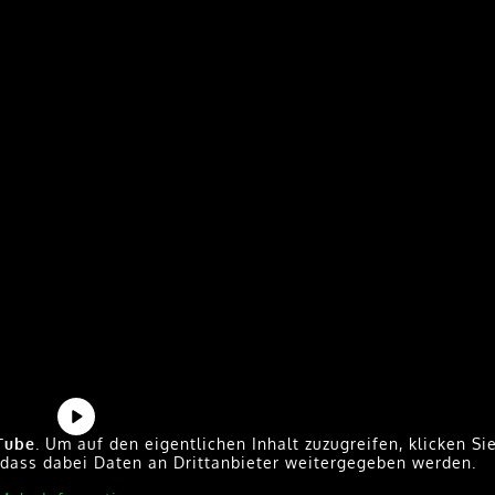
den.
euer Feedback
Facebook
X
Reddit
LinkedIn
WhatsApp
Tumblr
Pinterest
Vk
E-
Mail
Tube
. Um auf den eigentlichen Inhalt zuzugreifen, klicken Si
, dass dabei Daten an Drittanbieter weitergegeben werden.