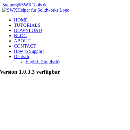
Zum
Support@SWXTools.de
Inhalt
Facebook
YouTube
X
springen
HOME
TUTORIALS
DOWNLOAD
BLOG
ABOUT
CONTACT
How to Support
Deutsch
English
(
Englisch
)
Version 1.0.3.3 verfügbar