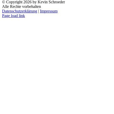
© Copyright
2026 by Kevin Schroeder
Alle Rechte vorbehalten
Datenschutzerklärung
|
Impressum
Facebook
YouTube
X
Page load link
Nach
oben