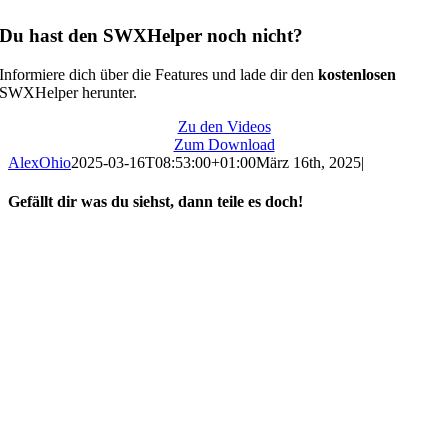
Du hast den SWXHelper noch nicht?
Informiere dich über die Features und lade dir den
kostenlosen
SWXHelper herunter.
Zu den Videos
Zum Download
AlexOhio
2025-03-16T08:53:00+01:00
März 16th, 2025
|
Gefällt dir was du siehst, dann teile es doch!
Facebook
X
Reddit
LinkedIn
WhatsApp
Tumblr
Pinterest
Vk
E-
Mail