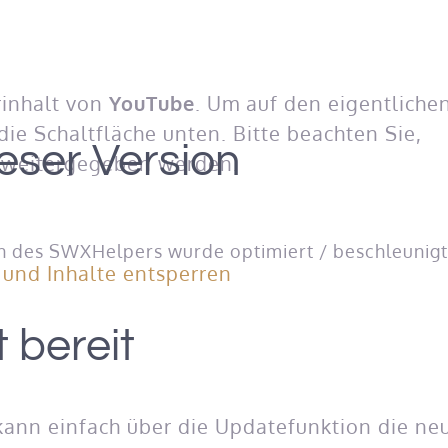
rinhalt von
YouTube
. Um auf den eigentliche
 die Schaltfläche unten. Bitte beachten Sie,
eser Version
r weitergegeben werden.
en des SWXHelpers wurde optimiert / beschleunig
 und Inhalte entsperren
 bereit
ann einfach über die Updatefunktion die neu