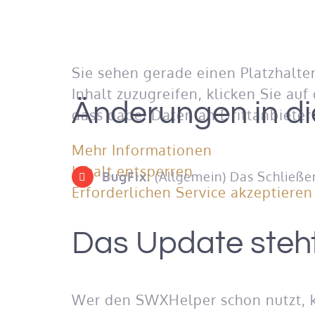
Sie sehen gerade einen Platzhalte
Inhalt zuzugreifen, klicken Sie auf
Änderungen in di
dass dabei Daten an Drittanbiete
Mehr Informationen
Inhalt entsperren
BugFix:
(Allgemein) Das Schließ
Erforderlichen Service akzeptieren
Das Update steht
Wer den SWXHelper schon nutzt, k