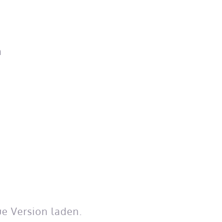
n
t
e Version laden.