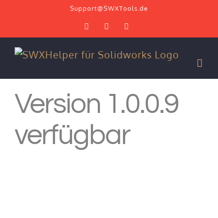
Zum
Support@SWXTools.de
Inhalt
Facebook
YouTube
X
springen
Version 1.0.0.9
verfügbar