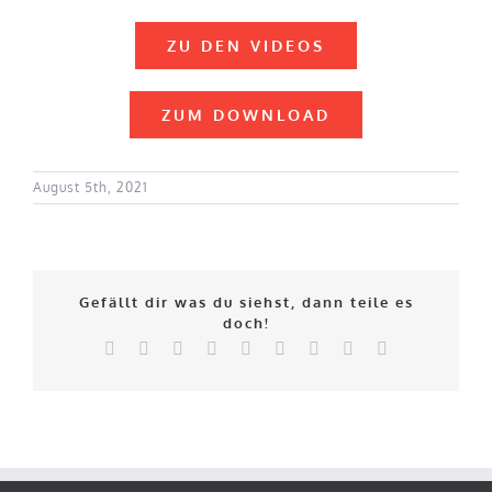
ZU DEN VIDEOS
ZUM DOWNLOAD
August 5th, 2021
Gefällt dir was du siehst, dann teile es
doch!
Facebook
X
Reddit
LinkedIn
WhatsApp
Tumblr
Pinterest
Vk
E-
Mail