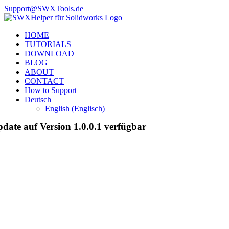
Zum
Support@SWXTools.de
Inhalt
Facebook
YouTube
X
springen
HOME
TUTORIALS
DOWNLOAD
BLOG
ABOUT
CONTACT
How to Support
Deutsch
English
(
Englisch
)
date auf Version 1.0.0.1 verfügbar