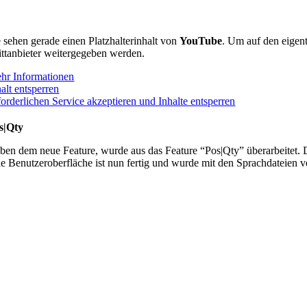
e sehen gerade einen Platzhalterinhalt von
YouTube
. Um auf den eigent
ittanbieter weitergegeben werden.
hr Informationen
alt entsperren
forderlichen Service akzeptieren und Inhalte entsperren
s|Qty
ben dem neue Feature, wurde aus das Feature “Pos|Qty” überarbeitet. Die
e Benutzeroberfläche ist nun fertig und wurde mit den Sprachdateien v