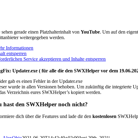
e sehen gerade einen Platzhalterinhalt von
YouTube
. Um auf den eigent
ittanbieter weitergegeben werden.
hr Informationen
alt entsperren
forderlichen Service akzeptieren und Inhalte entsperren
gFix: Updater.exe ( für alle die den SWXHelper vor dem 19.06.20
ider gab es einen Fehler in der Updater.exe
eser wurde in allen Versionen behoben. Um zukünftig die integrierte
 das Verzeichnis eures SWXHelper’s kopiert werden.
 hast den SWXHelper noch nicht?
formiere dich über die Features und lade dir den
kostenlosen
SWXHelper
AlexOhio
2021-06-20T14:42:40+02:00
Juni 20th, 2021
|